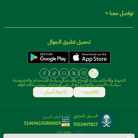
تواصل معنا
+966115166882
تحميل تطبيق الجوال
+966115166882
info@organic-station.com
الشروط والأحكام
سياسة الإرجاع والاستبدال
سياسة الاستخدام والخصوصية
سياسات الشحن والتوصيل
تعرف على أورجانيك ستيشن
نظام الولاء
العربية
دولار أمريكي
السجل التجاري
الرقم الضريبي
314696135800003
7053907817
موثوق لدى