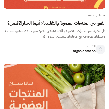
06 مارس 2025
الفرق بين المنتجات العضوية والتقليدية: أيهما الخيار الأفضل؟
كل خطوة نحو الخيارات العضوية و الطبيعية هي خطوة نحو حياة صحية ومستدامة
وخياراتك صحيحة مع أورجانيك ستيشن، تسوق الآن
الكاتب
organic station